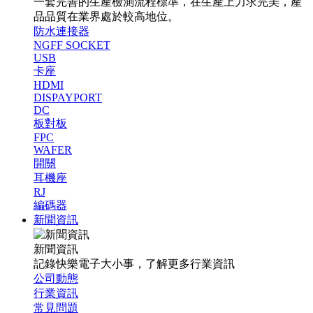
一套完善的生產檢測流程標準，在生產上力求完美，產
品品質在業界處於較高地位。
防水連接器
NGFF SOCKET
USB
卡座
HDMI
DISPAYPORT
DC
板對板
FPC
WAFER
開關
耳機座
RJ
編碼器
新聞資訊
新聞資訊
記錄快樂電子大小事，了解更多行業資訊
公司動態
行業資訊
常見問題