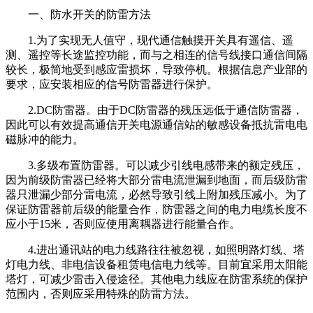
一、防水开关的防雷方法
1.为了实现无人值守，现代通信触摸开关具有遥信、遥
测、遥控等长途监控功能，而与之相连的信号线接口通信间隔
较长，极简地受到感应雷损坏，导致停机。根据信息产业部的
要求，应安装相应的信号防雷器进行保护。
2.DC防雷器。由于DC防雷器的残压远低于通信防雷器，
因此可以有效提高通信开关电源通信站的敏感设备抵抗雷电电
磁脉冲的能力。
3.多级布置防雷器。可以减少引线电感带来的额定残压，
因为前级防雷器已经将大部分雷电流泄漏到地面，而后级防雷
器只泄漏少部分雷电流，必然导致引线上附加残压减小。为了
保证防雷器前后级的能量合作，防雷器之间的电力电缆长度不
应小于15米，否则应使用离耦器进行能量合作。
4.进出通讯站的电力线路往往被忽视，如照明路灯线、塔
灯电力线、非电信设备租赁电信电力线等。目前宜采用太阳能
塔灯，可减少雷击入侵途径。其他电力线应在防雷系统的保护
范围内，否则应采用特殊的防雷方法。