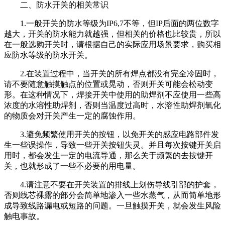
二、防水开关的相关常识
1.一般开关的防水等级为IP6,7不等，但IP后面的两位数字
越大，开关的防水能力就越强，但相关的价格也比较贵，所以
在一般选购开关时，请根据自己的实际应用场景要求，购买相
应防水等级的防水开关。
2.在装置过程中，当开关的所有焊点都没有完全冷固时，
请不要随意触摸触点的位置或晃动，否则开关可能会松动变
形。在这种情况下，焊接开关中使用的助焊剂不应使用一些高
浓度的水溶性助焊剂，否则当温度过高时，水溶性助焊剂氧化
的物质会对开关产生一定的腐蚀作用。
3.避免频繁使用开关的按钮，以免开关的感应电路部件发
生一些误操作，导致一些开关按钮失灵。并且每次按键开关启
用时，都会发生一定的电流导通，那么关于频繁的去按键开
关，也就形成了一些不必要的用电量。
4.请注意不要在开关装置的排线上划伤导线引部的护套，
否则线芯裸露的部分会简单地渗入一些水蒸气，从而简单地形
成导致线路漏电或短路的问题。一旦触摸开关，就会发生风险
触电事故。