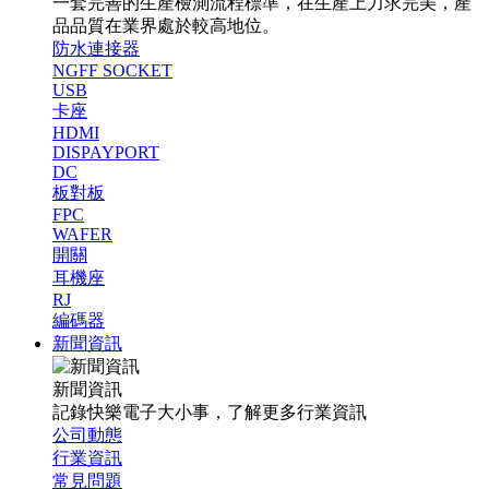
一套完善的生產檢測流程標準，在生產上力求完美，產
品品質在業界處於較高地位。
防水連接器
NGFF SOCKET
USB
卡座
HDMI
DISPAYPORT
DC
板對板
FPC
WAFER
開關
耳機座
RJ
編碼器
新聞資訊
新聞資訊
記錄快樂電子大小事，了解更多行業資訊
公司動態
行業資訊
常見問題