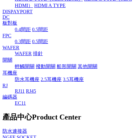
HDMI）
HDMI A TYPE
DISPAYPORT
DC
板對板
0.4間距
0.5間距
FPC
0.3間距
0.5間距
WAFER
WAFER
排針
開關
輕觸開關
撥動開關
船形開關
其他開關
耳機座
防水耳機座
2.5耳機座
3.5耳機座
RJ
RJ11
RJ45
編碼器
EC11
產品中心
Product Center
防水連接器
NGFF SOCKET