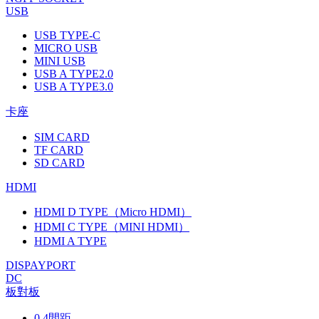
USB
USB TYPE-C
MICRO USB
MINI USB
USB A TYPE2.0
USB A TYPE3.0
卡座
SIM CARD
TF CARD
SD CARD
HDMI
HDMI D TYPE（Micro HDMI）
HDMI C TYPE（MINI HDMI）
HDMI A TYPE
DISPAYPORT
DC
板對板
0.4間距